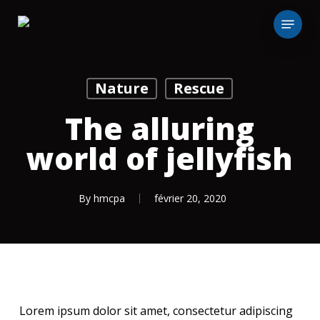
Skip
Menu
to
main
content
Nature
Rescue
The alluring
world of jellyfish
By
hmcpa
février 20, 2020
Lorem ipsum dolor sit amet, consectetur adipiscing