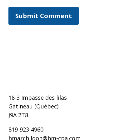
18-3 Impasse des lilas
Gatineau (Québec)
J9A 2T8
819-923-4960
hmarchildon@hm-cpa.com