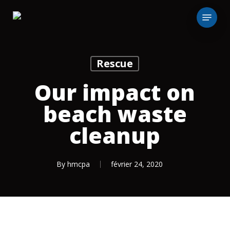
Skip
Menu
to
main
content
Rescue
Our impact on
beach waste
cleanup
By
hmcpa
février 24, 2020